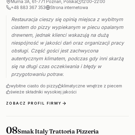
Murna 3A, 61-771 Poznań, Polska
12:00–22:00
+48 883 367 353
Strona internetowa
Restauracja cieszy się opinią miejsca z wybitnym
ciastem do pizzy wypiekanym w piecu opalanym
drewnem, jednak klienci wskazują na dużą
niespójność w jakości dań oraz organizacji pracy
obsługi. Część gości jest zachwycona
autentycznym klimatem, podczas gdy inni skarżą
się na długi czas oczekiwania i błędy w
przygotowaniu potraw.
wybitne ciasto do pizzy
klimatyczne wnętrze z piecem
świeże składniki wysokiej jakości
ZOBACZ PROFIL FIRMY
08
Smak Italy Trattoria Pizzeria