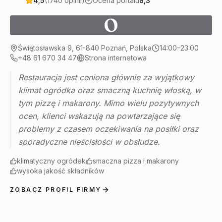
4,5
(1740 opinii)
Ocena portalu
8,3
O
Świętosławska 9, 61-840 Poznań, Polska
14:00–23:00
+48 61 670 34 47
Strona internetowa
Restauracja jest ceniona głównie za wyjątkowy
klimat ogródka oraz smaczną kuchnię włoską, w
tym pizzę i makarony. Mimo wielu pozytywnych
ocen, klienci wskazują na powtarzające się
problemy z czasem oczekiwania na posiłki oraz
sporadyczne nieścisłości w obsłudze.
klimatyczny ogródek
smaczna pizza i makarony
wysoka jakość składników
ZOBACZ PROFIL FIRMY