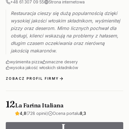
+48 61 307 09 55
Strona internetowa
Restauracja cieszy się dużą popularnością dzięki
wysokiej jakości włoskim składnikom, wyśmienitej
pizzy oraz deserom. Mimo licznych pochwał dla
obsługi, klienci wskazują na problemy z hałasem,
długim czasem oczekiwania oraz nierówną
jakością makaronów.
wyśmienita pizza
smaczne desery
wysoka jakość włoskich składników
ZOBACZ PROFIL FIRMY
12
La Farina Italiana
4,8
(728 opinii)
Ocena portalu
8,3
L