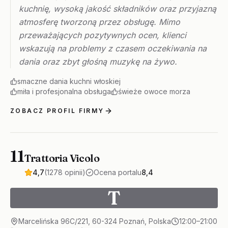
kuchnię, wysoką jakość składników oraz przyjazną
atmosferę tworzoną przez obsługę. Mimo
przeważających pozytywnych ocen, klienci
wskazują na problemy z czasem oczekiwania na
dania oraz zbyt głośną muzykę na żywo.
smaczne dania kuchni włoskiej
miła i profesjonalna obsługa
świeże owoce morza
ZOBACZ PROFIL FIRMY
11
Trattoria Vicolo
4,7
(1278 opinii)
Ocena portalu
8,4
T
Marcelińska 96C/221, 60-324 Poznań, Polska
12:00–21:00