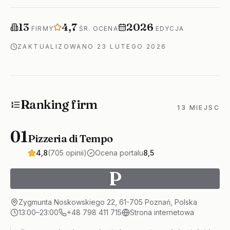
Firm w rankingu
Średnia ocena
Rok edycji
13
4,7
2026
FIRMY
ŚR. OCENA
EDYCJA
ZAKTUALIZOWANO
23 LUTEGO 2026
Ranking firm
13 MIEJSC
01
Pizzeria di Tempo
4,8
(705 opinii)
Ocena portalu
8,5
P
Zygmunta Noskowskiego 22, 61-705 Poznań, Polska
13:00–23:00
+48 798 411 715
Strona internetowa