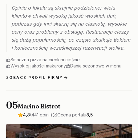
Opinie o lokalu są skrajnie podzielone; wielu
klientów chwali wysoką jakość włoskich dań,
podczas gdy inni skarżą się na ciasnotę, wysokie
ceny oraz problemy z obsługą. Restauracja cieszy
się dużą popularnością, co często skutkuje tłokiem
i koniecznością wcześniejszej rezerwacji stolika.
Smaczna pizza na cienkim cieście
Wysokiej jakości makarony
Dania sezonowe w menu
ZOBACZ PROFIL FIRMY
05
Marino Bistrot
4,8
(441 opinii)
Ocena portalu
8,5