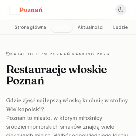
Poznań
P
Strona główna
Firmy
Aktualności
Ludzie
KATALOG FIRM
·
POZNAŃ
·
RANKING 2026
Restauracje włoskie
Poznań
Gdzie zjeść najlepszą włoską kuchnię w stolicy
Wielkopolski?
Poznań to miasto, w którym miłośnicy
śródziemnomorskich smaków znajdą wiele
ciekawych miejsc. Wybór odpowiedniego lokalu