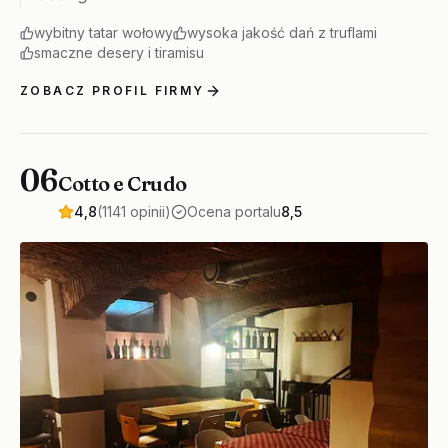
wybitny tatar wołowy
wysoka jakość dań z truflami
smaczne desery i tiramisu
ZOBACZ PROFIL FIRMY
06
Cotto e Crudo
4,8
(1141 opinii)
Ocena portalu
8,5