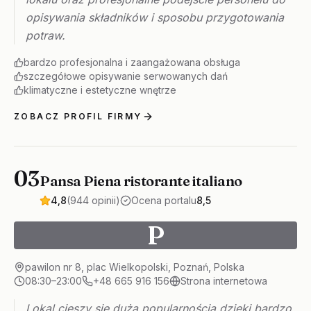
opisywania składników i sposobu przygotowania
potraw.
bardzo profesjonalna i zaangażowana obsługa
szczegółowe opisywanie serwowanych dań
klimatyczne i estetyczne wnętrze
ZOBACZ PROFIL FIRMY
03
Pansa Piena ristorante italiano
4,8
(944 opinii)
Ocena portalu
8,5
P
pawilon nr 8, plac Wielkopolski, Poznań, Polska
08:30–23:00
+48 665 916 156
Strona internetowa
Lokal cieszy się dużą popularnością dzięki bardzo