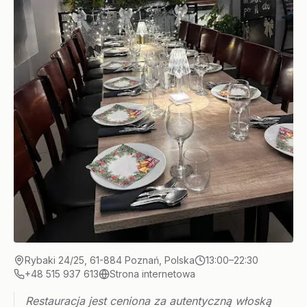
Rybaki 24/25, 61-884 Poznań, Polska
13:00–22:30
+48 515 937 613
Strona internetowa
Restauracja jest ceniona za autentyczną włoską