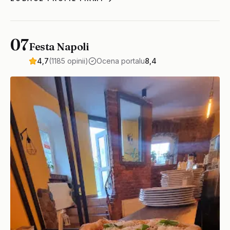
07
Festa Napoli
4,7
(1185 opinii)
Ocena portalu
8,4