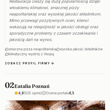
Restauracja cieszy się dużą popularnością dzięki
włoskiemu klimatowi, smacznej pizzy
neapolitańskiej oraz wysokiej jakości składnikom.
Mimo przewagi pozytywnych ocen, klienci
wskazują na niespójność w jakości obsługi oraz
sporadyczne problemy z czasem oczekiwania i
jakością dań na wynos.
smaczna pizza neapolitańska
wysoka jakość składników
klimatyczny wystrój z Vespą
ZOBACZ PROFIL FIRMY
02
Eatalia Poznań
4,8
(525 opinii)
Ocena portalu
8,5