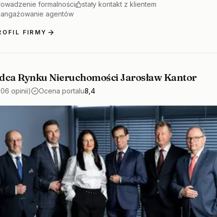
owadzenie formalności
stały kontakt z klientem
aangażowanie agentów
OFIL FIRMY
dca Rynku Nieruchomości Jarosław Kantor
306 opinii)
Ocena portalu
8,4