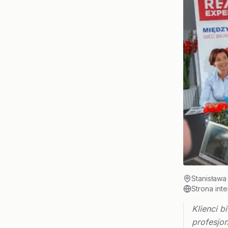
Stanisława
Strona int
Klienci 
profesjo