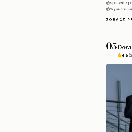
sprawne pr
wysokie z
ZOBACZ PR
03
Dora
4,9
(