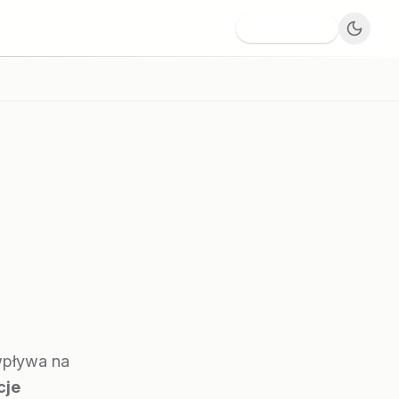
Dodaj firmę
wpływa na
cje