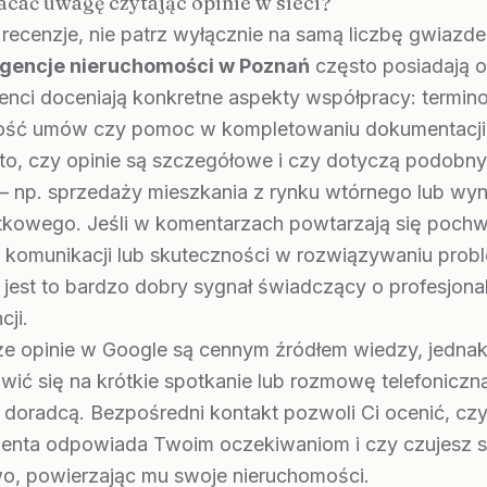
acać uwagę czytając opinie w sieci?
 recenzje, nie patrz wyłącznie na samą liczbę gwiazde
agencje nieruchomości w Poznań
często posiadają o
ienci doceniają konkretne aspekty współpracy: termi
tość umów czy pomoc w kompletowaniu dokumentacji
to, czy opinie są szczegółowe i czy dotyczą podobn
 – np. sprzedaży mieszkania z rynku wtórnego lub wy
ytkowego. Jeśli w komentarzach powtarzają się pochw
 komunikacji lub skuteczności w rozwiązywaniu pro
jest to bardzo dobry sygnał świadczący o profesjona
cji.
 że opinie w Google są cennym źródłem wiedzy, jedna
ić się na krótkie spotkanie lub rozmowę telefoniczn
oradcą. Bezpośredni kontakt pozwoli Ci ocenić, czy 
enta odpowiada Twoim oczekiwaniom i czy czujesz s
o, powierzając mu swoje nieruchomości.