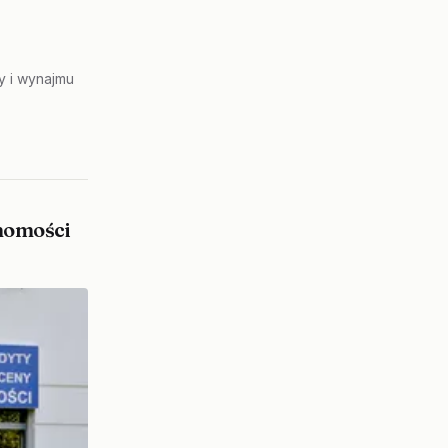
 i wynajmu
homości