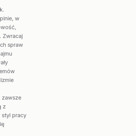
k.
pinie, w
nowość,
. Zwracaj
ych spraw
najmu
ały
blemów
lizmie
k zawsze
ą z
styl pracy
ię