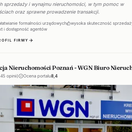
h sprzedaży i wynajmu nieruchomości, w tym pomoc w
ściach oraz sprawne prowadzenie transakcji.
łatwianie formalności urzędowych
wysoka skuteczność sprzedaży
akt i dostępność agentów
OFIL FIRMY
cja Nieruchomości Poznań - WGN Biuro Nieruc
245 opinii)
Ocena portalu
8,4