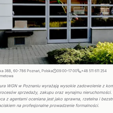
ka 38B, 60-786 Poznań, Polska
09:00–17:00
+48 511 611 254
ernetowa
biura WGN w Poznaniu wyrażają wysokie zadowolenie z ko
procesów sprzedaży, zakupu oraz wynajmu nieruchomości.
a z agentami oceniana jest jako sprawna, rzetelna i bezst
ciskiem na profesjonalne prowadzenie formalności.