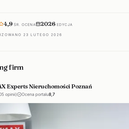
ngu
Średnia ocena
Rok edycji
4,9
2026
ŚR. OCENA
EDYCJA
LIZOWANO
23 LUTEGO 2026
ng firm
X Experts Nieruchomości Poznań
05 opinii)
Ocena portalu
8,7