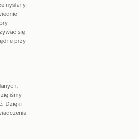
zemyślany.
wiednie
obry
azywać się
będne przy
danych,
zięliśmy
ć. Dzięki
wiadczenia