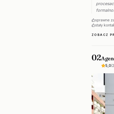
procesac
formalno
sprawne za
stały kont
ZOBACZ PR
02
Agen
5,0
(