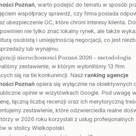
mości Poznań
, warto podejść do tematu w sposób pr
jęciem współpracy sprawdź, czy firma posiada odpo
raz ubezpieczenie OC, które chroni interesy klienta. D
powinien nie tylko znać lokalny rynek, ale także wyk
turą osobistą i umiejętnością negocjacji, co jest niez
i sprzedaży lub wynajmu.
gencji nieruchomości Poznań 2026 – metodologia
liśmy zestawienie, w którym wyłoniliśmy 13 firm
cych się na tle konkurencji. Nasz
ranking agencje
mości Poznań
opiera się wyłącznie na obiektywnych 
 publiczne opinie w wizytówkach Google. Pod uwagę w
enę, łączną liczbę recenzji oraz ich merytoryczną treś
ntujemy zestawienie, które odzwierciedla realne doś
którzy w 2026 roku korzystali z usług profesjonalnych
w w stolicy Wielkopolski.