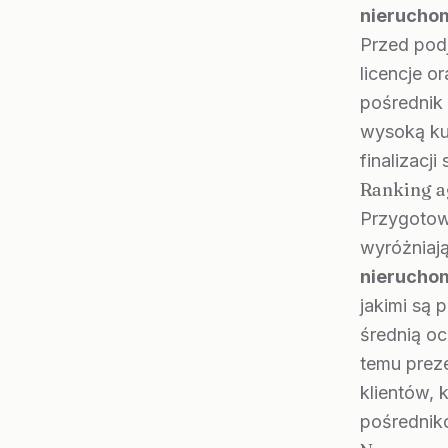
nierucho
Przed pod
licencje o
pośrednik 
wysoką kul
finalizacj
Ranking a
Przygotowa
wyróżniają
nierucho
jakimi są
średnią oc
temu preze
klientów, 
pośrednikó