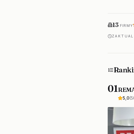
Firm w ranki
13
FIRMY
ZAKTUA
Ranki
01
REMA
5,0
(5