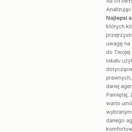
Na co zwr
Analizując
Najlepsi 
których kl
przejrzys
uwagę na 
do Twojej
lokalu uż
dotyczące
prawnych, 
danej agen
Pamiętaj,
warto umów
wybranym d
danego ag
komfortow