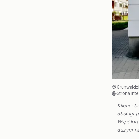
Grunwaldz
Strona int
Klienci 
obsługi 
Współprac
dużym na