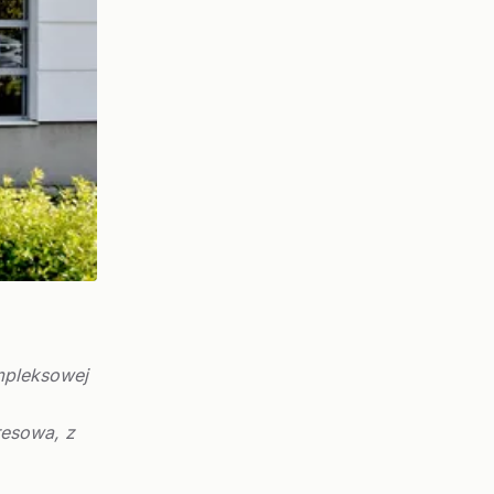
mpleksowej
resowa, z