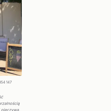
354 147
ść
rzalnością
 pieczywa,