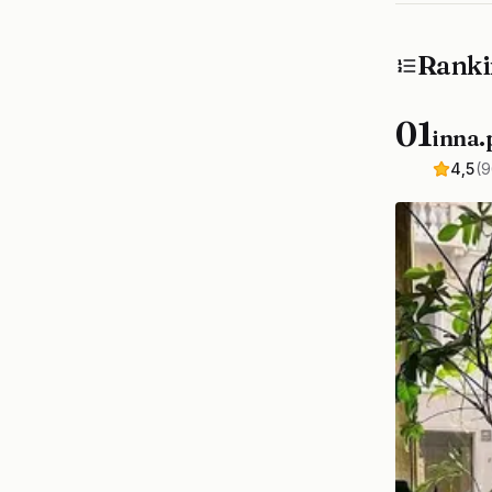
Ranki
01
inna.
4,5
(9