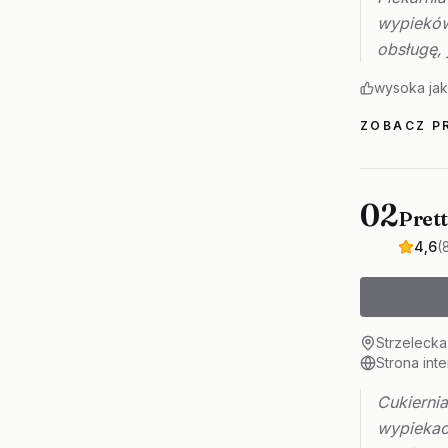
wypieków
obsługę, 
wysoka ja
ZOBACZ PR
02
Prett
4,6
(
Strzelecka
Strona int
Cukiernia
wypiekac