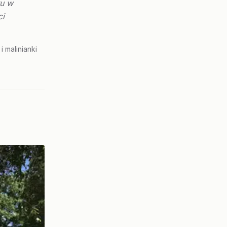
ru w
ci
 malinianki