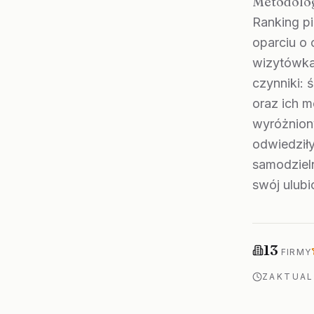
Metodolog
Ranking pi
oparciu o
wizytówka
czynniki: 
oraz ich m
wyróżniony
odwiedziły
samodzieln
swój ulubi
Firm w ranki
13
FIRMY
ZAKTUA