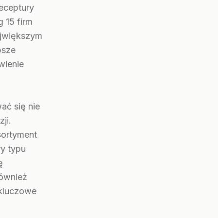
receptury
 15 firm
największym
psze
wienie
ać się nie
ji.
sortyment
y typu
ę
również
 kluczowe