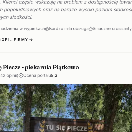
. Klienci często wskazują na problem z dostępnością towa
h popołudniowych oraz na bardzo wysoki poziom słodkoś
ych słodkości.
 nadzienia w wypiekach
Bardzo miła obsługa
Smaczne croissanty i
OFIL FIRMY
ę Piecze - piekarnia Piątkowo
342 opinii)
Ocena portalu
8,3