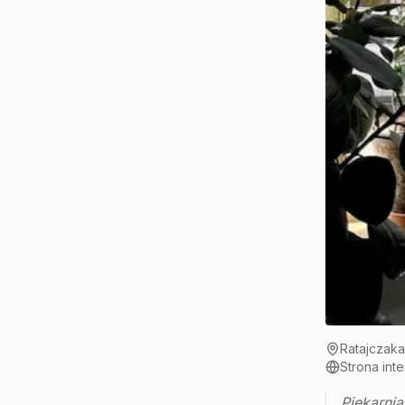
Ratajczaka
Strona int
Piekarni