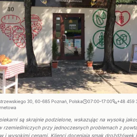
strzewskiego 30, 60-685 Poznań, Polska
07:00–17:00
+48 459 
ernetowa
piekarni są skrajnie podzielone, wskazując na wysoką jako
 rzemieślniczych przy jednoczesnych problemach z powta
w i wysokimi cenami. Klienci doceniają smak drożdżówek i