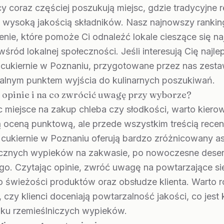
 coraz częściej poszukują miejsc, gdzie tradycyjne 
z wysoką jakością składników. Nasz najnowszy ranking
enie, które pomoże Ci odnaleźć lokale cieszące się 
śród lokalnej społeczności. Jeśli interesują Cię najle
i cukiernie w Poznaniu, przygotowane przez nas zesta
ealnym punktem wyjścia do kulinarnych poszukiwań.
ć opinie i na co zwrócić uwagę przy wyborze?
 miejsce na zakup chleba czy słodkości, warto kierow
 oceną punktową, ale przede wszystkim treścią recenz
i cukiernie w Poznaniu oferują bardzo zróżnicowany a
ycznych wypieków na zakwasie, po nowoczesne deser
go. Czytając opinie, zwróć uwagę na powtarzające si
o świeżości produktów oraz obsłudze klienta. Warto 
 czy klienci doceniają powtarzalność jakości, co jest
ku rzemieślniczych wypieków.