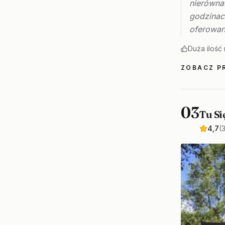
nierówna
godzinac
oferowan
Duża ilość
ZOBACZ PR
03
Tu Si
4,7
(