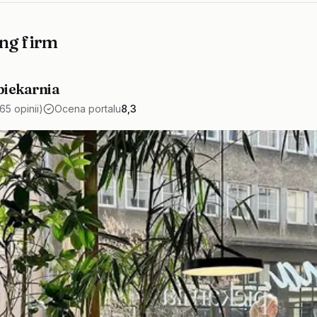
ng firm
piekarnia
65 opinii)
Ocena portalu
8,3