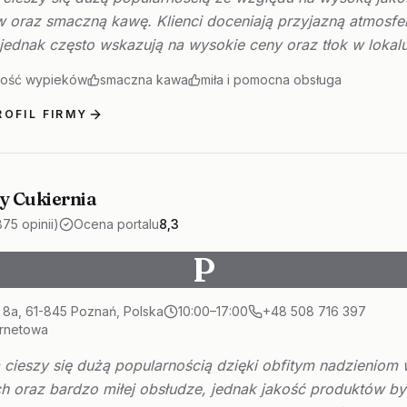
 oraz smaczną kawę. Klienci doceniają przyjazną atmosfer
jednak często wskazują na wysokie ceny oraz tłok w lokalu
kość wypieków
smaczna kawa
miła i pomocna obsługa
OFIL FIRMY
y Cukiernia
875 opinii)
Ocena portalu
8,3
P
 8a, 61-845 Poznań, Polska
10:00–17:00
+48 508 716 397
ernetowa
 cieszy się dużą popularnością dzięki obfitym nadzieniom
h oraz bardzo miłej obsłudze, jednak jakość produktów b