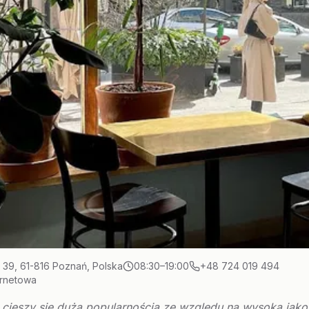
 39, 61-816 Poznań, Polska
08:30–19:00
+48 724 019 494
ernetowa
a cieszy się dużą popularnością ze względu na wysoką jako