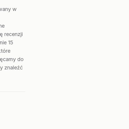
owany w
ne
ę recenzji
nie 15
które
chęcamy do
by znaleźć