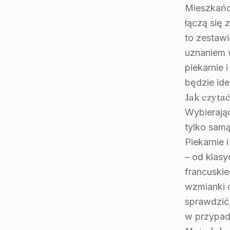
Mieszkańcy
łączą się 
to zestawi
uznaniem w
piekarnie 
będzie id
Jak czyta
Wybierając
tylko samą
Piekarnie 
– od klas
francuskie
wzmianki 
sprawdzić,
w przypad