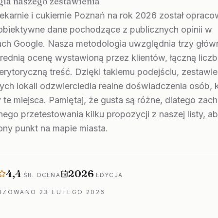
ia naszego zestawienia
ekarnie i cukiernie Poznań na rok 2026 został oprac
 obiektywne dane pochodzące z publicznych opinii w
ch Google. Nasza metodologia uwzględnia trzy głów
średnią ocenę wystawioną przez klientów, łączną liczb
erytoryczną treść. Dzięki takiemu podejściu, zestawie
ch lokali odzwierciedla realne doświadczenia osób, 
 te miejsca. Pamiętaj, że gusta są różne, dlatego za
ego przetestowania kilku propozycji z naszej listy, a
ony punkt na mapie miasta.
ngu
Średnia ocena
Rok edycji
4,4
2026
ŚR. OCENA
EDYCJA
LIZOWANO
23 LUTEGO 2026