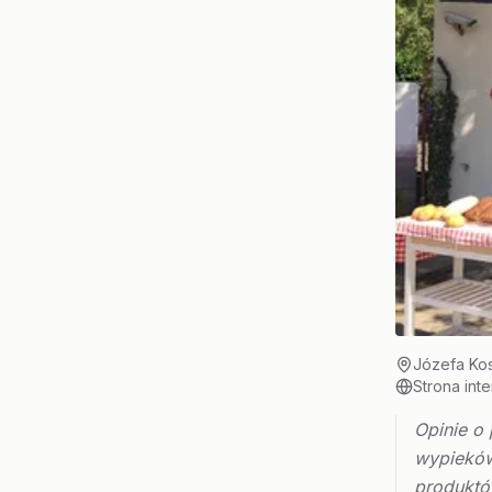
Józefa Ko
Strona int
Opinie o 
wypieków
produktó