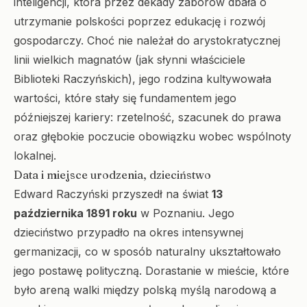
inteligencji, która przez dekady zaborów dbała o
utrzymanie polskości poprzez edukację i rozwój
gospodarczy. Choć nie należał do arystokratycznej
linii wielkich magnatów (jak słynni właściciele
Biblioteki Raczyńskich), jego rodzina kultywowała
wartości, które stały się fundamentem jego
późniejszej kariery: rzetelność, szacunek do prawa
oraz głębokie poczucie obowiązku wobec wspólnoty
lokalnej.
Data i miejsce urodzenia, dzieciństwo
Edward Raczyński przyszedł na świat
13
października 1891 roku
w Poznaniu. Jego
dzieciństwo przypadło na okres intensywnej
germanizacji, co w sposób naturalny ukształtowało
jego postawę polityczną. Dorastanie w mieście, które
było areną walki między polską myślą narodową a