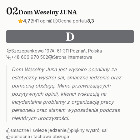
02
Dom Weselny JUNA
4,7
(541 opinii)
Ocena portalu
8,3
D
Szczepankowo 197A, 61-311 Poznań, Polska
+48 606 970 502
Strona internetowa
Dom Weselny Juna jest wysoko oceniany za
estetyczny wystrój sal, smaczne jedzenie oraz
pomocną obsługę. Mimo przeważających
pozytywnych opinii, klienci wskazują na
incydentalne problemy z organizacją pracy
personelu oraz stanem wyposażenia podczas
niektórych uroczystości.
smaczne i świeże jedzenie
piękny wystrój sal
pomocna i fachowa obsługa