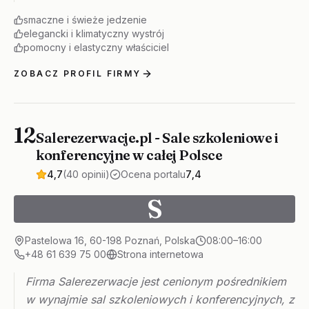
smaczne i świeże jedzenie
elegancki i klimatyczny wystrój
pomocny i elastyczny właściciel
ZOBACZ PROFIL FIRMY
12
Salerezerwacje.pl - Sale szkoleniowe i
konferencyjne w całej Polsce
4,7
(40 opinii)
Ocena portalu
7,4
S
Pastelowa 16, 60-198 Poznań, Polska
08:00–16:00
+48 61 639 75 00
Strona internetowa
Firma Salerezerwacje jest cenionym pośrednikiem
w wynajmie sal szkoleniowych i konferencyjnych, z