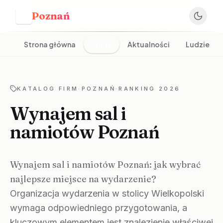
Poznań
P
Strona główna
Firmy
Aktualności
Ludzie
KATALOG FIRM
·
POZNAŃ
·
RANKING 2026
Wynajem sal i
namiotów Poznań
Wynajem sal i namiotów Poznań: jak wybrać
najlepsze miejsce na wydarzenie?
Organizacja wydarzenia w stolicy Wielkopolski
wymaga odpowiedniego przygotowania, a
kluczowym elementem jest znalezienie właściwej