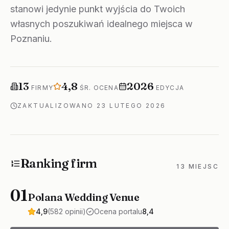
stanowi jedynie punkt wyjścia do Twoich
własnych poszukiwań idealnego miejsca w
Poznaniu.
Firm w rankingu
Średnia ocena
Rok edycji
13
4,8
2026
FIRMY
ŚR. OCENA
EDYCJA
ZAKTUALIZOWANO
23 LUTEGO 2026
Ranking firm
13 MIEJSC
01
Polana Wedding Venue
4,9
(582 opinii)
Ocena portalu
8,4