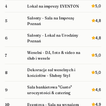
5,0
4
Lokal na imprezy EVENTON
Salonty - Sala na Imprezę
4,8
5
Poznań
Salonty - Lokal na Urodziny
4,8
6
Poznań
Weselni - DJ, foto & video na
5,0
7
ślub i wesele
Dekoracje sal weselnych i
5,0
8
kościołów - Ślubny Styl
Sala bankietowa "Gusto"
4,6
9
uroczystości & catering
4,9
10
Eventova - Sala na wynajem