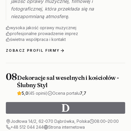
jakość oprawy muzycznej, filmowej i
fotograficznej, która przekłada się na
niezapomnianą atmosferę.
wysoka jakość oprawy muzycznej
profesjonalne prowadzenie imprez
świetna współpraca i kontakt
ZOBACZ PROFIL FIRMY
08
Dekoracje sal weselnych i kościołów -
Ślubny Styl
5,0
(45 opinii)
Ocena portalu
7,7
D
Jodłowa 14/2, 62-070 Dąbrówka, Polska
08:00–20:00
+48 512 044 244
Strona internetowa