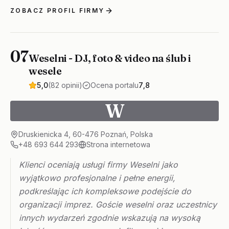
ZOBACZ PROFIL FIRMY
07
Weselni - DJ, foto & video na ślub i
wesele
5,0
(82 opinii)
Ocena portalu
7,8
W
Druskienicka 4, 60-476 Poznań, Polska
+48 693 644 293
Strona internetowa
Klienci oceniają usługi firmy Weselni jako
wyjątkowo profesjonalne i pełne energii,
podkreślając ich kompleksowe podejście do
organizacji imprez. Goście weselni oraz uczestnicy
innych wydarzeń zgodnie wskazują na wysoką