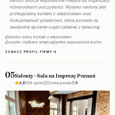
bardzo dobrze wyposażone miejsce do organizacji
różnorodnych uroczystości. Wysoko ceniony jest
profesjonalny kontakt z właścicielem oraz
funkcjonalność przestrzeni, która pozwala na
swobodne łączenie części jadalnej z taneczną.
bardzo dobry kontakt z właścicielem
czyste i zadbane wnętrza
pełne wyposażenie kuchni
ZOBACZ PROFIL FIRMY
05
Salonty - Sala na Imprezę Poznań
4,8
(109 opinii)
Ocena portalu
7,9