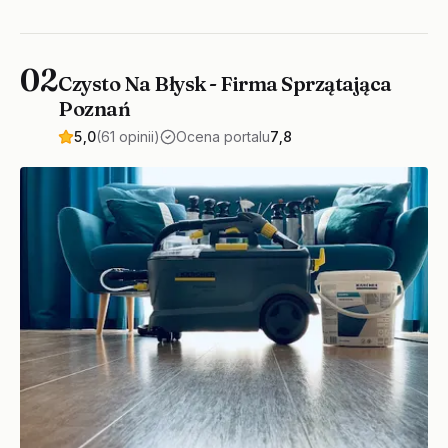
02
Czysto Na Błysk - Firma Sprzątająca
Poznań
5,0
(61 opinii)
Ocena portalu
7,8