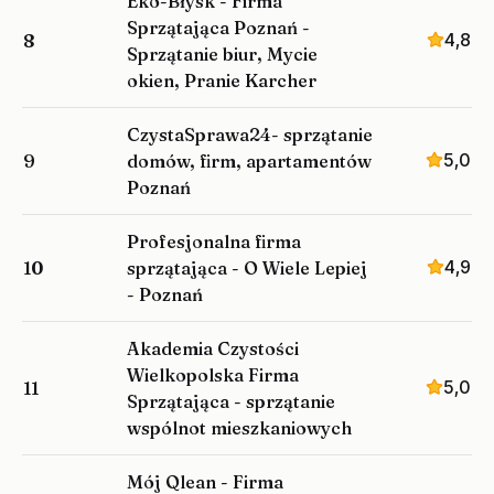
Eko-Błysk - Firma
Sprzątająca Poznań -
4,8
8
Sprzątanie biur, Mycie
okien, Pranie Karcher
CzystaSprawa24- sprzątanie
5,0
9
domów, firm, apartamentów
Poznań
Profesjonalna firma
4,9
10
sprzątająca - O Wiele Lepiej
- Poznań
Akademia Czystości
Wielkopolska Firma
5,0
11
Sprzątająca - sprzątanie
wspólnot mieszkaniowych
Mój Qlean - Firma