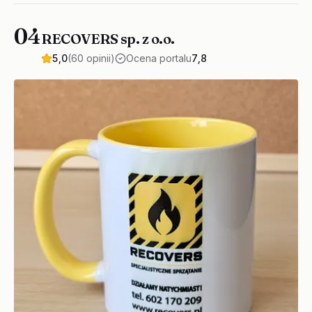
04
RECOVERS sp. z o.o.
5,0
(60 opinii)
Ocena portalu
7,8