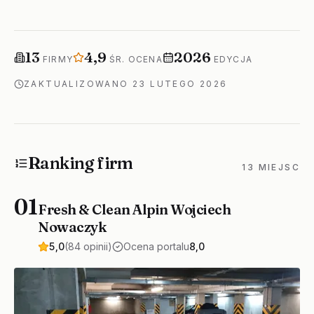
Firm w rankingu
Średnia ocena
Rok edycji
13
4,9
2026
FIRMY
ŚR. OCENA
EDYCJA
ZAKTUALIZOWANO
23 LUTEGO 2026
Ranking firm
13 MIEJSC
01
Fresh & Clean Alpin Wojciech
Nowaczyk
5,0
(84 opinii)
Ocena portalu
8,0