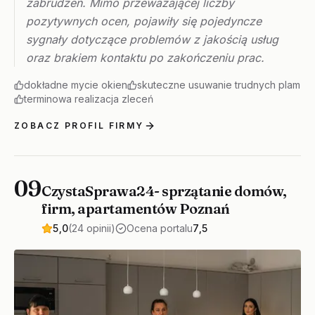
zabrudzeń. Mimo przeważającej liczby
pozytywnych ocen, pojawiły się pojedyncze
sygnały dotyczące problemów z jakością usług
oraz brakiem kontaktu po zakończeniu prac.
dokładne mycie okien
skuteczne usuwanie trudnych plam
terminowa realizacja zleceń
ZOBACZ PROFIL FIRMY
09
CzystaSprawa24- sprzątanie domów,
firm, apartamentów Poznań
5,0
(24 opinii)
Ocena portalu
7,5