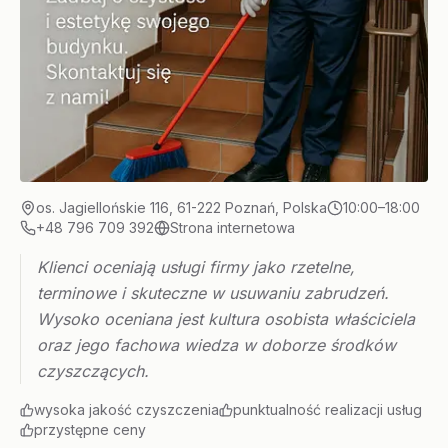
os. Jagiellońskie 116, 61-222 Poznań, Polska
10:00–18:00
+48 796 709 392
Strona internetowa
Klienci oceniają usługi firmy jako rzetelne,
terminowe i skuteczne w usuwaniu zabrudzeń.
Wysoko oceniana jest kultura osobista właściciela
oraz jego fachowa wiedza w doborze środków
czyszczących.
wysoka jakość czyszczenia
punktualność realizacji usług
przystępne ceny