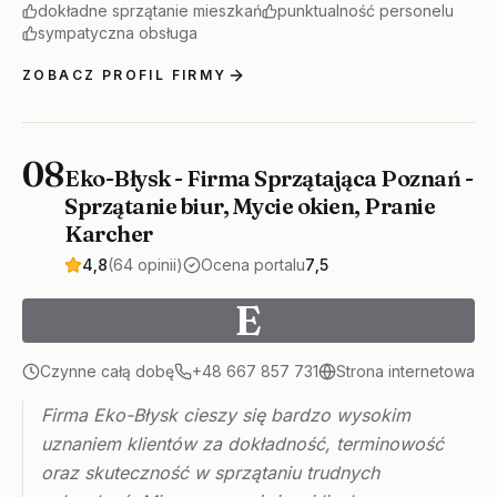
dokładne sprzątanie mieszkań
punktualność personelu
sympatyczna obsługa
ZOBACZ PROFIL FIRMY
08
Eko-Błysk - Firma Sprzątająca Poznań -
Sprzątanie biur, Mycie okien, Pranie
Karcher
4,8
(64 opinii)
Ocena portalu
7,5
E
Czynne całą dobę
+48 667 857 731
Strona internetowa
Firma Eko-Błysk cieszy się bardzo wysokim
uznaniem klientów za dokładność, terminowość
oraz skuteczność w sprzątaniu trudnych