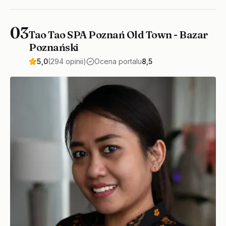
03
Tao Tao SPA Poznań Old Town - Bazar
Poznański
5,0
(294 opinii)
Ocena portalu
8,5