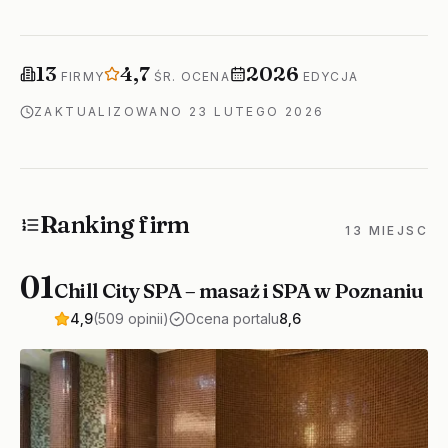
Firm w rankingu
Średnia ocena
Rok edycji
13
4,7
2026
FIRMY
ŚR. OCENA
EDYCJA
ZAKTUALIZOWANO
23 LUTEGO 2026
Ranking firm
13 MIEJSC
01
Chill City SPA – masaż i SPA w Poznaniu
4,9
(509 opinii)
Ocena portalu
8,6