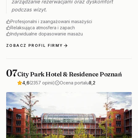
zarządzanie rezerwacjami oraz dyskomfort
podczas wizyt.
Profesjonalni i zaangażowani masażyści
Relaksująca atmosfera i zapach
Indywidualne dopasowanie masażu
ZOBACZ PROFIL FIRMY
07
City Park Hotel & Residence Poznań
4,6
(2357 opinii)
Ocena portalu
8,2