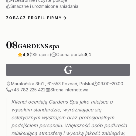
Przestronne i czyste pokoje
Smaczne i urozmaicone śniadania
ZOBACZ PROFIL FIRMY
08
GARDENS spa
4,8
(185 opinii)
Ocena portalu
8,1
G
Maratońska 3b/1 ‎‎‎, 61-553 Poznań, Polska
09:00–20:00
+48 782 225 422
Strona internetowa
Klienci oceniają Gardens Spa jako miejsce o
wysokim standardzie, wyróżniające się
estetycznym wystrojem oraz profesjonalnym
podejściem personelu. Większość osób podkreśla
relaksującą atmosferę i wysoką jakość zabiegów,