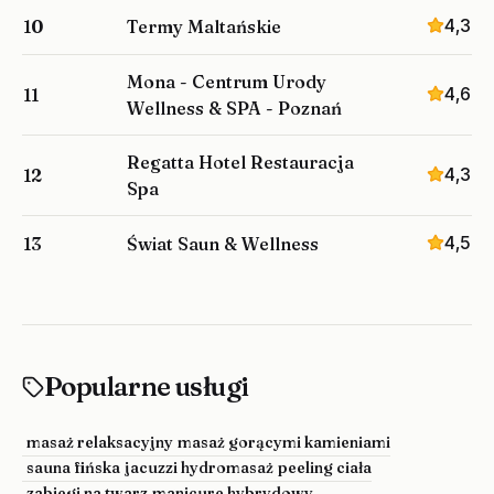
4,3
10
Termy Maltańskie
Mona - Centrum Urody
4,6
11
Wellness & SPA - Poznań
Regatta Hotel Restauracja
4,3
12
Spa
4,5
13
Świat Saun & Wellness
Popularne usługi
masaż relaksacyjny
masaż gorącymi kamieniami
sauna fińska
jacuzzi hydromasaż
peeling ciała
zabiegi na twarz
manicure hybrydowy