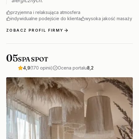
alergicznych.
przyjemna i relaksująca atmosfera
indywidualne podejście do klienta
wysoka jakość masaży
ZOBACZ PROFIL FIRMY
05
SPA SPOT
4,9
(170 opinii)
Ocena portalu
8,2