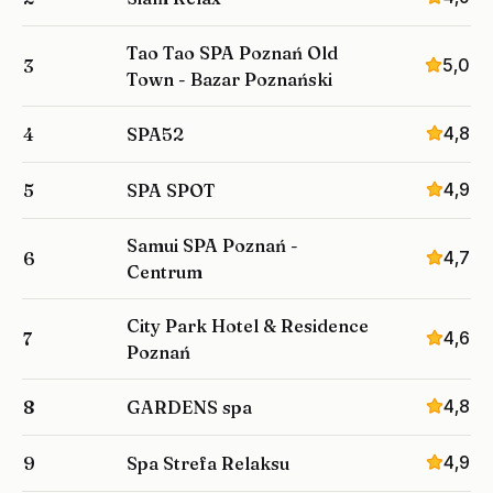
Tao Tao SPA Poznań Old
5,0
3
Town - Bazar Poznański
4,8
4
SPA52
4,9
5
SPA SPOT
Samui SPA Poznań -
4,7
6
Centrum
City Park Hotel & Residence
4,6
7
Poznań
4,8
8
GARDENS spa
4,9
9
Spa Strefa Relaksu