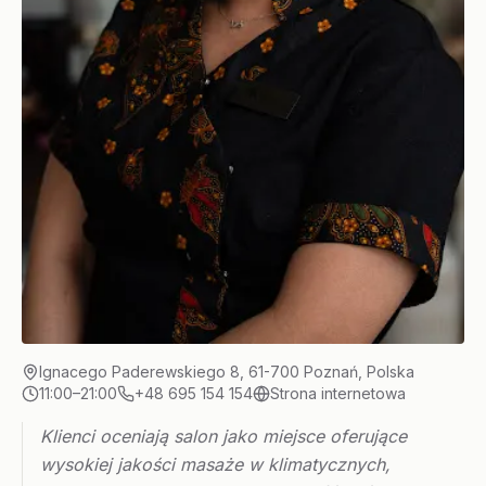
Ignacego Paderewskiego 8, 61-700 Poznań, Polska
11:00–21:00
+48 695 154 154
Strona internetowa
Klienci oceniają salon jako miejsce oferujące
wysokiej jakości masaże w klimatycznych,