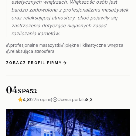
estetycznych wnętrzach. Większość osób jest
bardzo zadowolona z profesjonalizmu masażystek
oraz relaksującej atmosfery, choć pojawiły się
zastrzeżenia dotyczące niejasnych zasad
rozliczania karnetów.
profesjonalne masażystki
piękne i klimatyczne wnętrza
relaksująca atmosfera
ZOBACZ PROFIL FIRMY
04
SPA52
4,8
(275 opinii)
Ocena portalu
8,3