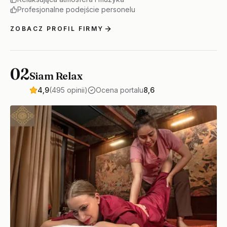
Profesjonalne podejście personelu
ZOBACZ PROFIL FIRMY
02
Siam Relax
4,9
(495 opinii)
Ocena portalu
8,6