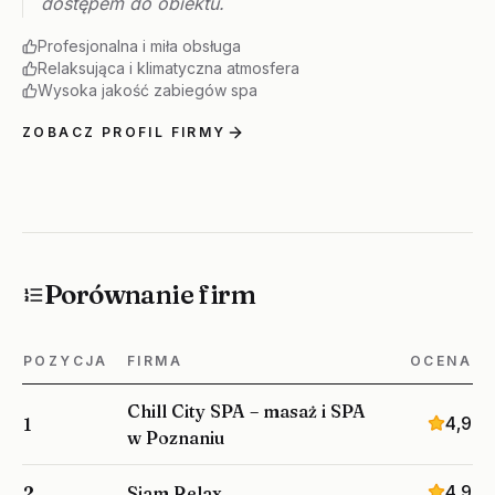
dostępem do obiektu.
Profesjonalna i miła obsługa
Relaksująca i klimatyczna atmosfera
Wysoka jakość zabiegów spa
ZOBACZ PROFIL FIRMY
Porównanie firm
POZYCJA
FIRMA
OCENA
Chill City SPA – masaż i SPA
4,9
1
w Poznaniu
4,9
2
Siam Relax