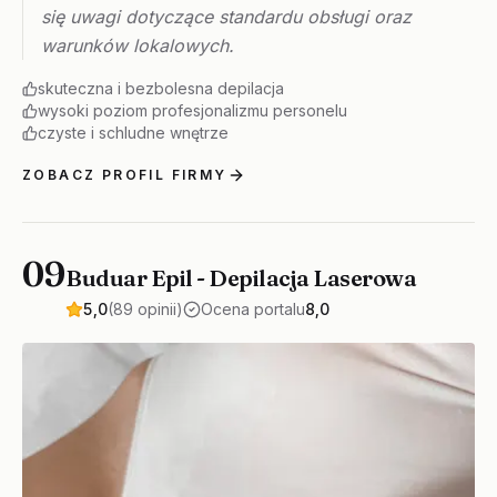
się uwagi dotyczące standardu obsługi oraz
warunków lokalowych.
skuteczna i bezbolesna depilacja
wysoki poziom profesjonalizmu personelu
czyste i schludne wnętrze
ZOBACZ PROFIL FIRMY
09
Buduar Epil - Depilacja Laserowa
5,0
(89 opinii)
Ocena portalu
8,0