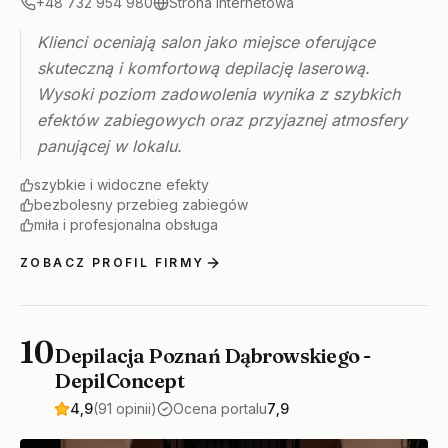
+48 732 954 980
Strona internetowa
Klienci oceniają salon jako miejsce oferujące
skuteczną i komfortową depilację laserową.
Wysoki poziom zadowolenia wynika z szybkich
efektów zabiegowych oraz przyjaznej atmosfery
panującej w lokalu.
szybkie i widoczne efekty
bezbolesny przebieg zabiegów
miła i profesjonalna obsługa
ZOBACZ PROFIL FIRMY
10
Depilacja Poznań Dąbrowskiego -
DepilConcept
4,9
(91 opinii)
Ocena portalu
7,9