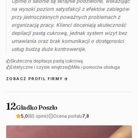
Opinie o salonie są skrajnie podzielone, wskazując
na wysoki poziom satysfakcji z efektów zabiegów
przy jednoczesnych poważnych problemach z
organizacją pracy. Klienci doceniają skuteczność
depilacji pastą cukrową, jednak system wizyt bez
umawiania oraz brak komunikacji o dostępności
usług budzą duże kontrowersje.
Skuteczna depilacja pastą cukrową
Estetyczne i czyste wnętrze
Miła i pomocna obsługa
ZOBACZ PROFIL FIRMY
12
Gładko Poszło
5,0
(85 opinii)
Ocena portalu
7,8