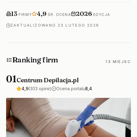
Firm w rankingu
Średnia ocena
Rok edycji
13
4,9
2026
FIRMY
ŚR. OCENA
EDYCJA
ZAKTUALIZOWANO
23 LUTEGO 2026
Ranking firm
13 MIEJSC
01
Centrum Depilacja.pl
4,9
(303 opinii)
Ocena portalu
8,4