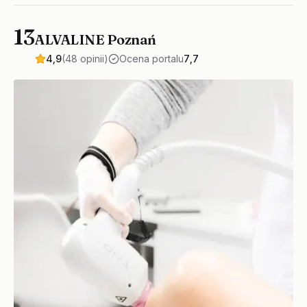
13
ALVALINE Poznań
4,9
(48 opinii)
Ocena portalu
7,7