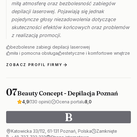
miłą atmosferę oraz bezbolesność zabiegów
depilacji laserowej. Pojawiają się jednak
pojedyncze głosy niezadowolenia dotyczące
skuteczności efektów końcowych oraz problemów
z realizacją promocji.
bezbolesne zabiegi depilacji laserowej
miła i pomocna obsługa
estetyczne i komfortowe wnętrze
ZOBACZ PROFIL FIRMY
07
Beauty Concept - Depilacja Poznań
4,9
(130 opinii)
Ocena portalu
8,0
B
Katowicka 33/112, 61-131 Poznań, Polska
Zamknięte