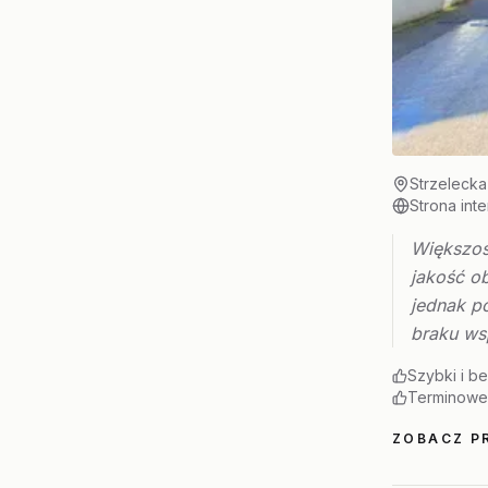
Strzelecka
Strona int
Większoś
jakość o
jednak p
braku ws
Szybki i b
Terminowe
ZOBACZ PR