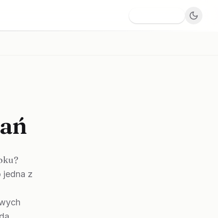
Dodaj firmę
nań
roku?
 jedna z
owych
ada