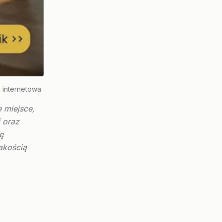
 internetowa
e miejsce,
 oraz
ę
akością