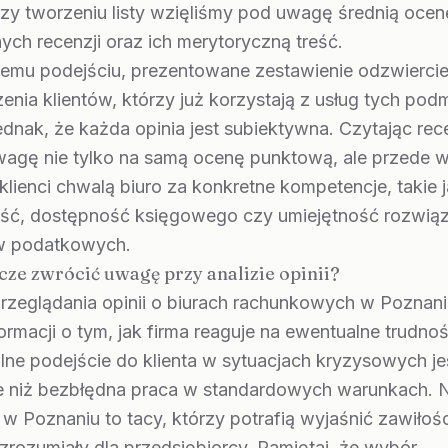
zy tworzeniu listy wzięliśmy pod uwagę średnią ocenę
ch recenzji oraz ich merytoryczną treść.
iemu podejściu, prezentowane zestawienie odzwiercie
nia klientów, którzy już korzystają z usług tych pod
ednak, że każda opinia jest subiektywna. Czytając rec
wagę nie tylko na samą ocenę punktową, ale przede 
 klienci chwalą biuro za konkretne kompetencje, takie 
ść, dostępność księgowego czy umiejętność rozwią
w podatkowych.
cze zwrócić uwagę przy analizie opinii?
rzeglądania opinii o biurach rachunkowych w Poznani
ormacji o tym, jak firma reaguje na ewentualne trudnoś
lne podejście do klienta w sytuacjach kryzysowych je
e niż bezbłędna praca w standardowych warunkach. N
i w Poznaniu to tacy, którzy potrafią wyjaśnić zawiłoś
rozumiały dla przedsiębiorcy. Pamiętaj, że wybór