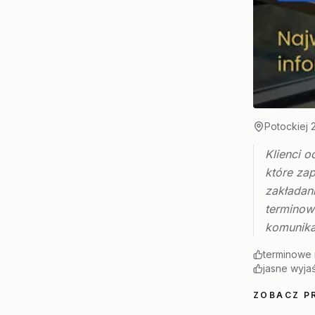
Potockiej 
Klienci o
które za
zakładani
terminow
komunika
terminowe 
jasne wyjaś
ZOBACZ PR