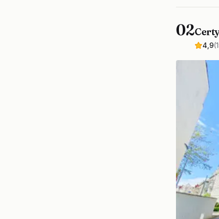
02
Cert
4,9
(