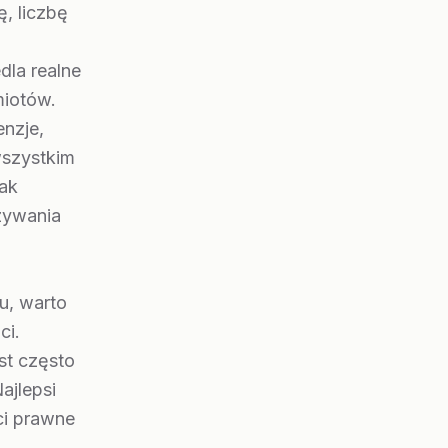
, liczbę
dla realne
miotów.
enzje,
wszystkim
jak
zywania
u, warto
ci.
st często
ajlepsi
ci prawne