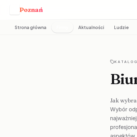
Poznań
P
Strona główna
Firmy
Aktualności
Ludzie
KATALOG
Biu
Jak wybra
Wybór odp
najważniej
profesjon
aspektów.