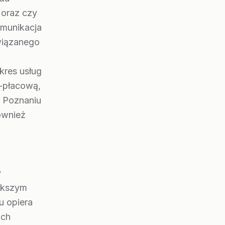
 oraz czy
omunikacja
wiązanego
kres usług
-płacową,
w Poznaniu
również
y
iększym
u opiera
ach