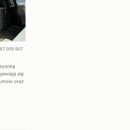
67 009 907
 wysoką
jawiają się
 umów oraz