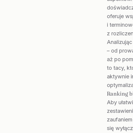
doświadcz
oferuje w
i terminow
z rozlicze
Analizując
– od prow
aż po pomo
to tacy, k
aktywnie 
optymaliza
Ranking b
Aby ułatw
zestawieni
zaufaniem
się wyłąc