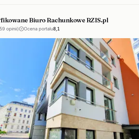
yfikowane Biuro Rachunkowe RZIS.pl
159 opinii)
Ocena portalu
8,1