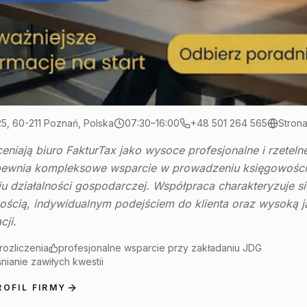
25, 60-211 Poznań, Polska
07:30–16:00
+48 501 264 565
Strona
ceniają biuro FakturTax jako wysoce profesjonalne i rzeteln
pewnia kompleksowe wsparcie w prowadzeniu księgowości
u działalności gospodarczej. Współpraca charakteryzuje si
ością, indywidualnym podejściem do klienta oraz wysoką j
cji.
rozliczenia
profesjonalne wsparcie przy zakładaniu JDG
nianie zawiłych kwestii
OFIL FIRMY