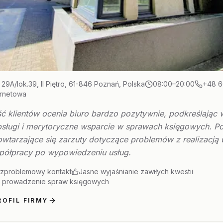
 29A/lok.39, II Piętro, 61-846 Poznań, Polska
08:00–20:00
+48 6
ernetowa
ć klientów ocenia biuro bardzo pozytywnie, podkreślając
bsługi i merytoryczne wsparcie w sprawach księgowych. Po
owtarzające się zarzuty dotyczące problemów z realizacją
półpracy po wypowiedzeniu usług.
ezproblemowy kontakt
Jasne wyjaśnianie zawiłych kwestii
 prowadzenie spraw księgowych
OFIL FIRMY