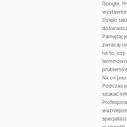
Google. Pr
wystawiony
Dzięki tak
doświadcze
Pamiętaj j
zwracaj u
na to, czy
terminowo
problemó
Na co jesz
Podczas p
szukać inf
Profesjona
ważniejsz
specjaliśc
w sposób z