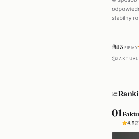
odpowiedn
stabilny r
Firm w ranki
13
FIRMY
ZAKTUA
Ranki
01
Faktu
4,9
(2