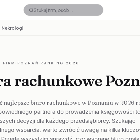
Nekrologi
 FIRM
·
POZNAŃ
·
RANKING 2026
ra rachunkowe Poz
ć najlepsze biuro rachunkowe w Poznaniu w 2026 
owiedniego partnera do prowadzenia księgowości to
szych decyzji dla każdego przedsiębiorcy. Szukając
alnego wsparcia, warto zwrócić uwagę na kilka klucz
 Przede wszystkim sprawdź, czy wybrane biuro posi