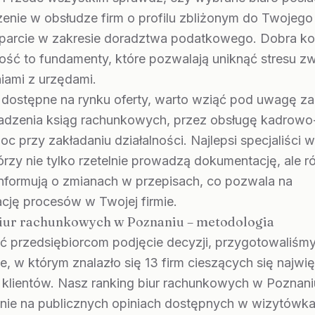
enie w obsłudze firm o profilu zbliżonym do Twojego
sparcie w zakresie doradztwa podatkowego. Dobra k
ość to fundamenty, które pozwalają uniknąć stresu z
niami z urzędami.
 dostępne na rynku oferty, warto wziąć pod uwagę za
adzenia ksiąg rachunkowych, przez obsługę kadrowo
c przy zakładaniu działalności. Najlepsi specjaliści 
tórzy nie tylko rzetelnie prowadzą dokumentację, ale 
informują o zmianach w przepisach, co pozwala na
cję procesów w Twojej firmie.
iur rachunkowych w Poznaniu – metodologia
ić przedsiębiorcom podjęcie decyzji, przygotowaliśm
e, w którym znalazło się 13 firm cieszących się najw
 klientów. Nasz ranking biur rachunkowych w Poznani
znie na publicznych opiniach dostępnych w wizytówk