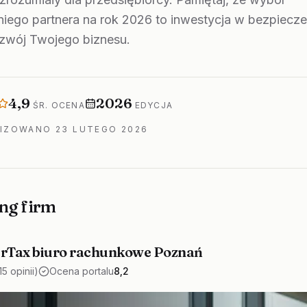
iego partnera na rok 2026 to inwestycja w bezpiecze
ozwój Twojego biznesu.
ngu
Średnia ocena
Rok edycji
4,9
2026
ŚR. OCENA
EDYCJA
LIZOWANO
23 LUTEGO 2026
ng firm
rTax biuro rachunkowe Poznań
15 opinii)
Ocena portalu
8,2