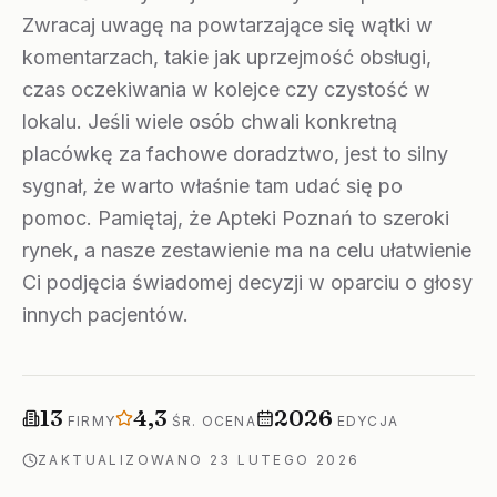
Zwracaj uwagę na powtarzające się wątki w
komentarzach, takie jak uprzejmość obsługi,
czas oczekiwania w kolejce czy czystość w
lokalu. Jeśli wiele osób chwali konkretną
placówkę za fachowe doradztwo, jest to silny
sygnał, że warto właśnie tam udać się po
pomoc. Pamiętaj, że Apteki Poznań to szeroki
rynek, a nasze zestawienie ma na celu ułatwienie
Ci podjęcia świadomej decyzji w oparciu o głosy
innych pacjentów.
Firm w rankingu
Średnia ocena
Rok edycji
13
4,3
2026
FIRMY
ŚR. OCENA
EDYCJA
ZAKTUALIZOWANO
23 LUTEGO 2026