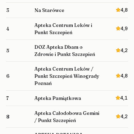
4,8
3
Na Starówce
Apteka Centrum Leków i
4,9
4
Punkt Szczepień
DOZ Apteka Dbam o
4,2
5
Zdrowie i Punkt Szczepień
Apteka Centrum Leków /
4,8
6
Punkt Szczepień Winogrady
Poznań
4,1
7
Apteka Pamiątkowa
Apteka Całodobowa Gemini
4,2
8
/ Punkt Szczepień