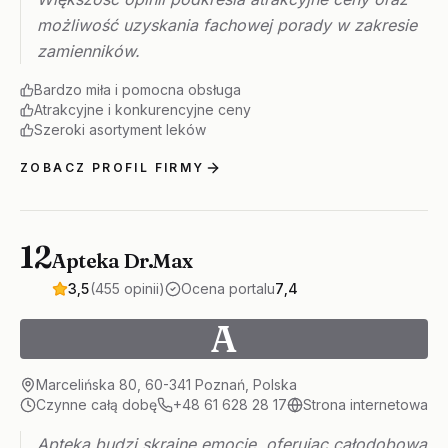
możliwość uzyskania fachowej porady w zakresie
zamienników.
Bardzo miła i pomocna obsługa
Atrakcyjne i konkurencyjne ceny
Szeroki asortyment leków
ZOBACZ PROFIL FIRMY
12
Apteka Dr.Max
3,5
(455 opinii)
Ocena portalu
7,4
A
Marcelińska 80, 60-341 Poznań, Polska
Czynne całą dobę
+48 61 628 28 17
Strona internetowa
Apteka budzi skrajne emocje, oferując całodobową