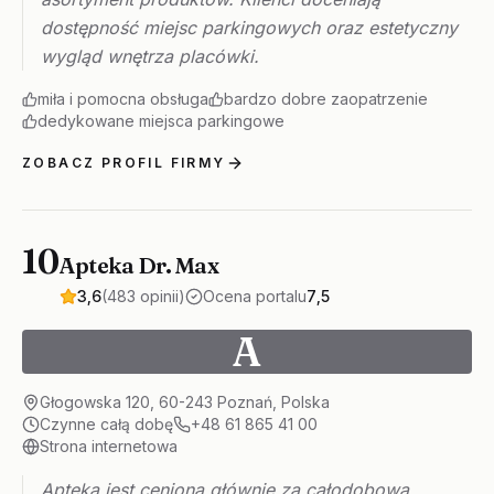
dostępność miejsc parkingowych oraz estetyczny
wygląd wnętrza placówki.
miła i pomocna obsługa
bardzo dobre zaopatrzenie
dedykowane miejsca parkingowe
ZOBACZ PROFIL FIRMY
10
Apteka Dr. Max
3,6
(483 opinii)
Ocena portalu
7,5
A
Głogowska 120, 60-243 Poznań, Polska
Czynne całą dobę
+48 61 865 41 00
Strona internetowa
Apteka jest ceniona głównie za całodobową