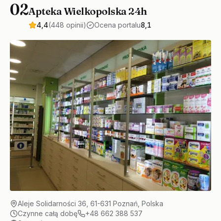
02
Apteka Wielkopolska 24h
4,4
(448 opinii)
Ocena portalu
8,1
Aleje Solidarności 36, 61-631 Poznań, Polska
Czynne całą dobę
+48 662 388 537