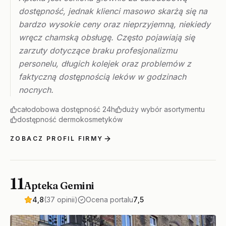
dostępność, jednak klienci masowo skarżą się na
bardzo wysokie ceny oraz nieprzyjemną, niekiedy
wręcz chamską obsługę. Często pojawiają się
zarzuty dotyczące braku profesjonalizmu
personelu, długich kolejek oraz problemów z
faktyczną dostępnością leków w godzinach
nocnych.
całodobowa dostępność 24h
duży wybór asortymentu
dostępność dermokosmetyków
ZOBACZ PROFIL FIRMY
11
Apteka Gemini
4,8
(37 opinii)
Ocena portalu
7,5