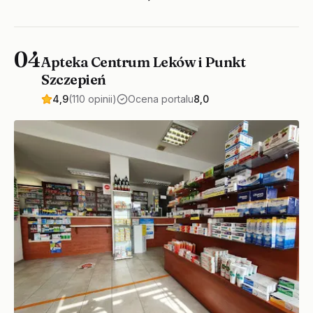
04
Apteka Centrum Leków i Punkt
Szczepień
4,9
(110 opinii)
Ocena portalu
8,0