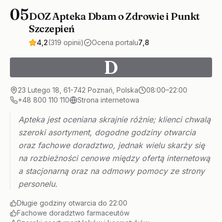
05
DOZ Apteka Dbam o Zdrowie i Punkt
Szczepień
4,2
(319 opinii)
Ocena portalu
7,8
D
23 Lutego 18, 61-742 Poznań, Polska
08:00–22:00
+48 800 110 110
Strona internetowa
Apteka jest oceniana skrajnie różnie; klienci chwalą
szeroki asortyment, dogodne godziny otwarcia
oraz fachowe doradztwo, jednak wielu skarży się
na rozbieżności cenowe między ofertą internetową
a stacjonarną oraz na odmowy pomocy ze strony
personelu.
Długie godziny otwarcia do 22:00
Fachowe doradztwo farmaceutów