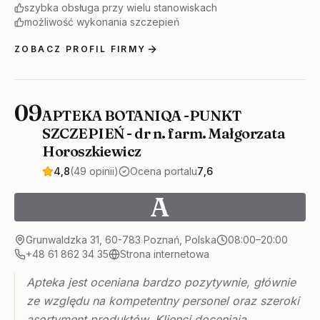
szybka obsługa przy wielu stanowiskach
możliwość wykonania szczepień
ZOBACZ PROFIL FIRMY
09
APTEKA BOTANIQA -PUNKT
SZCZEPIEŃ - dr n. farm. Małgorzata
Horoszkiewicz
4,8
(49 opinii)
Ocena portalu
7,6
A
Grunwaldzka 31, 60-783 Poznań, Polska
08:00–20:00
+48 61 862 34 35
Strona internetowa
Apteka jest oceniana bardzo pozytywnie, głównie
ze względu na kompetentny personel oraz szeroki
asortyment produktów. Klienci doceniają