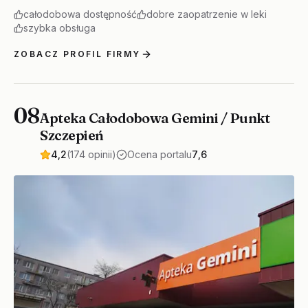
całodobowa dostępność
dobre zaopatrzenie w leki
szybka obsługa
ZOBACZ PROFIL FIRMY
08
Apteka Całodobowa Gemini / Punkt
Szczepień
4,2
(174 opinii)
Ocena portalu
7,6