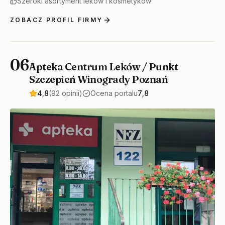
Szeroki asortyment leków i kosmetyków
ZOBACZ PROFIL FIRMY
06
Apteka Centrum Leków / Punkt
Szczepień Winogrady Poznań
4,8
(92 opinii)
Ocena portalu
7,8