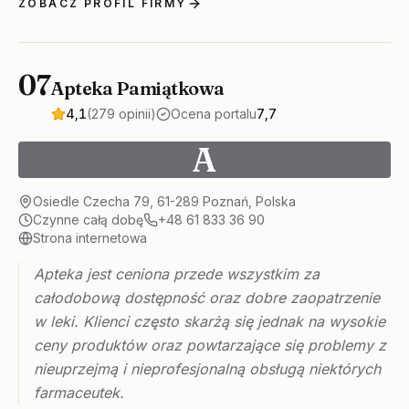
ZOBACZ PROFIL FIRMY
07
Apteka Pamiątkowa
4,1
(279 opinii)
Ocena portalu
7,7
A
Osiedle Czecha 79, 61-289 Poznań, Polska
Czynne całą dobę
+48 61 833 36 90
Strona internetowa
Apteka jest ceniona przede wszystkim za
całodobową dostępność oraz dobre zaopatrzenie
w leki. Klienci często skarżą się jednak na wysokie
ceny produktów oraz powtarzające się problemy z
nieuprzejmą i nieprofesjonalną obsługą niektórych
farmaceutek.