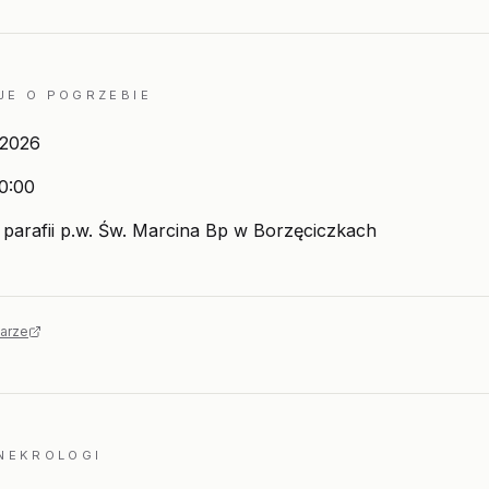
JE O POGRZEBIE
 2026
0:00
parafii p.w. Św. Marcina Bp w Borzęciczkach
arze
 NEKROLOGI