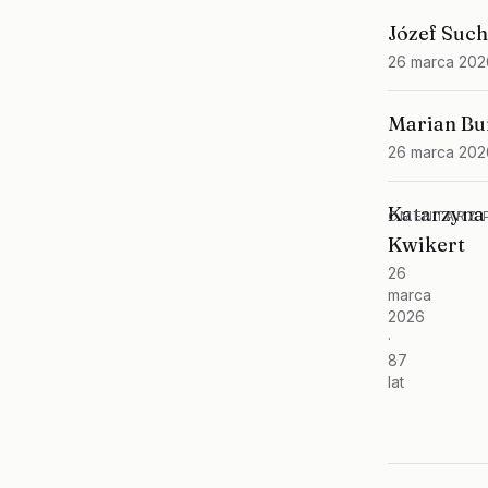
Józef Suc
26 marca 202
Marian Bu
26 marca 202
Katarzyna
CMENTARZ P
Kwikert
26
marca
2026
·
87
lat