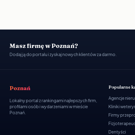
Masz firmę w Poznań?
Dodaj ją do portalu i zyskaj nowych klientów za darmo.
Popularne k
Poznań
Agencje nier
Lokalny portal z rankingami najlepszych firm,
profilami osób i wydarzeniami w mieście
Kliniki weter
Poznań.
Firmy przep
Fizjoterapeuc
Dentyści