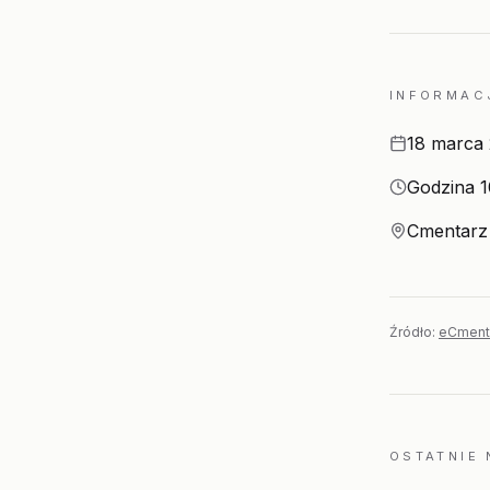
INFORMAC
Data
18 marca
Godzina
Godzina 1
Miejsce
Cmentarz 
Źródło:
eCment
OSTATNIE