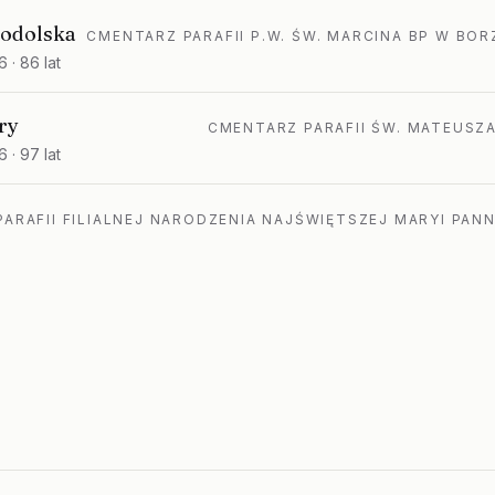
hodolska
CMENTARZ PARAFII P.W. ŚW. MARCINA BP W BO
6
· 86 lat
ry
CMENTARZ PARAFII ŚW. MATEUSZ
6
· 97 lat
ARAFII FILIALNEJ NARODZENIA NAJŚWIĘTSZEJ MARYI PAN