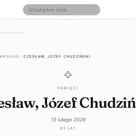
Nekrologi
KROLOGI
CZESŁAW, JÓZEF CHUDZIŃSKI
PAMIĘCI
esław, Józef Chudziń
13 lutego 2026
85 LAT