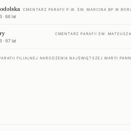
hodolska
CMENTARZ PARAFII P.W. ŚW. MARCINA BP W BO
6
· 86 lat
ry
CMENTARZ PARAFII ŚW. MATEUSZ
6
· 97 lat
ARAFII FILIALNEJ NARODZENIA NAJŚWIĘTSZEJ MARYI PAN