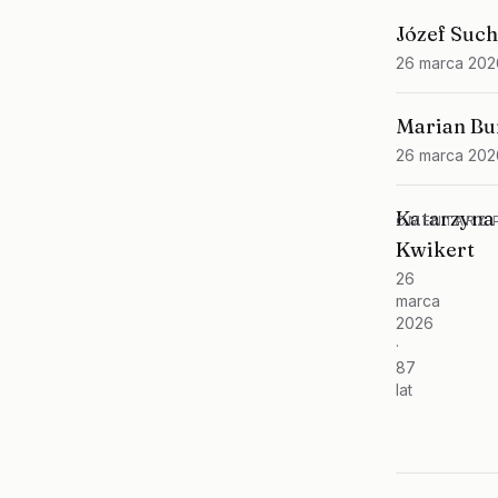
Józef Suc
26 marca 202
Marian Bu
26 marca 202
Katarzyna
CMENTARZ P
Kwikert
26
marca
2026
·
87
lat