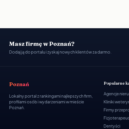
Masz firmę w Poznań?
Dodaj ją do portalu i zyskaj nowych klientów za darmo.
Popularne k
Poznań
Agencje nier
Lokalny portal z rankingami najlepszych firm,
profilami osób i wydarzeniami w mieście
Kliniki weter
Poznań.
Firmy przep
Fizjoterapeuc
Dentyści