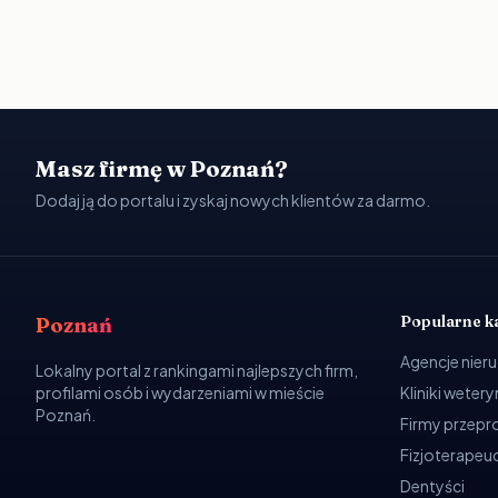
Masz firmę w Poznań?
Dodaj ją do portalu i zyskaj nowych klientów za darmo.
Popularne k
Poznań
Agencje nier
Lokalny portal z rankingami najlepszych firm,
profilami osób i wydarzeniami w mieście
Kliniki weter
Poznań.
Firmy przep
Fizjoterapeuc
Dentyści