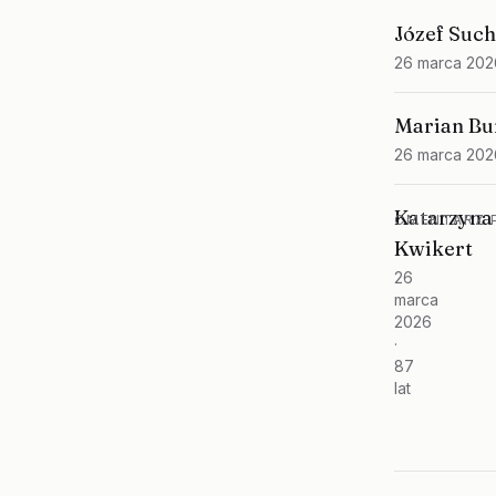
Józef Suc
26 marca 202
Marian Bu
26 marca 202
Katarzyna
CMENTARZ P
Kwikert
26
marca
2026
·
87
lat