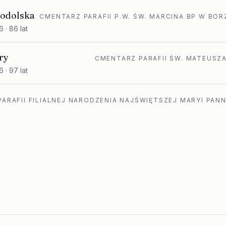
hodolska
CMENTARZ PARAFII P.W. ŚW. MARCINA BP W BO
6
· 86 lat
ry
CMENTARZ PARAFII ŚW. MATEUSZ
6
· 97 lat
ARAFII FILIALNEJ NARODZENIA NAJŚWIĘTSZEJ MARYI PAN