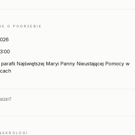
JE O POGRZEBIE
2026
3:00
parafii Najświętszej Maryi Panny Nieustającej Pomocy w
icach
arze
 NEKROLOGI