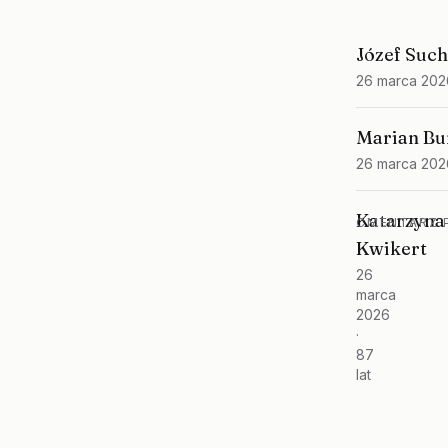
Józef Suc
26 marca 202
Marian Bu
26 marca 202
Katarzyna
CMENTARZ P
Kwikert
26
marca
2026
·
87
lat