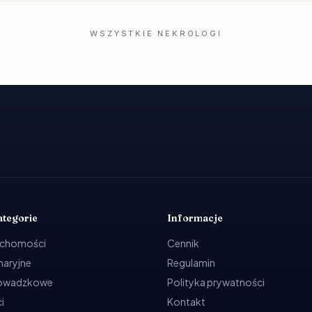
WSZYSTKIE NEKROLOGI
ategorie
Informacje
uchomości
Cennik
ynaryjne
Regulamin
rowadzkowe
Polityka prywatności
i
Kontakt