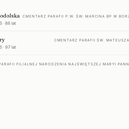
hodolska
CMENTARZ PARAFII P.W. ŚW. MARCINA BP W BO
6
· 86 lat
ry
CMENTARZ PARAFII ŚW. MATEUSZ
6
· 97 lat
ARAFII FILIALNEJ NARODZENIA NAJŚWIĘTSZEJ MARYI PAN