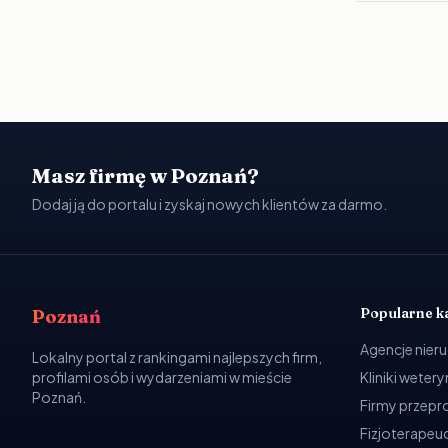
Masz firmę w Poznań?
Dodaj ją do portalu i zyskaj nowych klientów za darmo.
Popularne k
Poznań
Agencje nier
Lokalny portal z rankingami najlepszych firm,
profilami osób i wydarzeniami w mieście
Kliniki weter
Poznań.
Firmy przep
Fizjoterapeuc