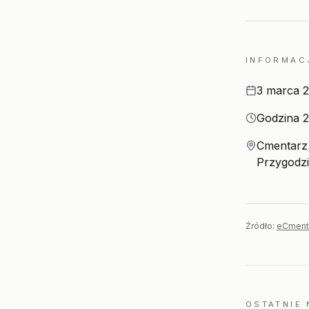
INFORMAC
Data
3 marca 
Godzina
Godzina 2
Miejsce
Cmentarz 
Przygodz
Źródło:
eCment
OSTATNIE