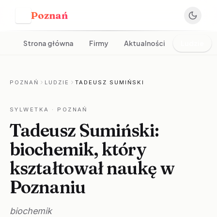
Poznań
P
Strona główna
Firmy
Aktualności
Ludzie
POZNAŃ
LUDZIE
TADEUSZ SUMIŃSKI
SYLWETKA
· POZNAŃ
Tadeusz Sumiński:
biochemik, który
kształtował naukę w
Poznaniu
biochemik