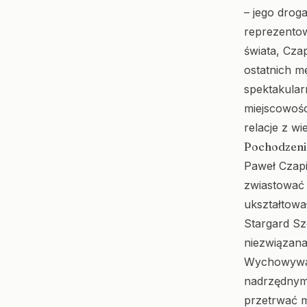
– jego drog
reprezentow
świata, Czap
ostatnich me
spektakular
miejscowości
relacje z wi
Pochodzenie
Paweł Czapi
zwiastować 
ukształtowa
Stargard Sz
niezwiązan
Wychowywał 
nadrzędnymi
przetrwać m