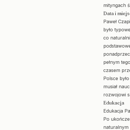
mityngach ś
Data i miej
Paweł Czapi
było typowe
co naturaln
podstawowej
ponadprzeci
pełnym tego
czasem przer
Polsce było
musiał nauc
rozwojowi 
Edukacja
Edukacja Pa
Po ukończen
naturalnym 