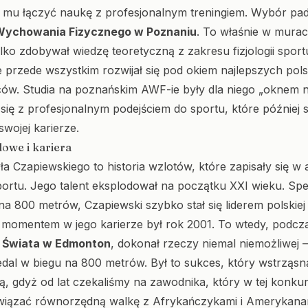
 mu łączyć naukę z profesjonalnym treningiem. Wybór pad
Wychowania Fizycznego w Poznaniu
. To właśnie w murach
lko zdobywał wiedzę teoretyczną z zakresu fizjologii sport
le przede wszystkim rozwijał się pod okiem najlepszych pol
ów. Studia na poznańskim AWF-ie były dla niego „oknem n
 się z profesjonalnym podejściem do sportu, które później
wojej karierze.
owe i kariera
ła Czapiewskiego to historia wzlotów, które zapisały się w
portu. Jego talent eksplodował na początku XXI wieku. Spec
na 800 metrów, Czapiewski szybko stał się liderem polskiej
omentem w jego karierze był rok 2001. To wtedy, podcz
 Świata w Edmonton
, dokonał rzeczy niemal niemożliwej 
al w biegu na 800 metrów. Był to sukces, który wstrząsn
ką, gdyż od lat czekaliśmy na zawodnika, który w tej konkur
wiązać równorzędną walkę z Afrykańczykami i Amerykana