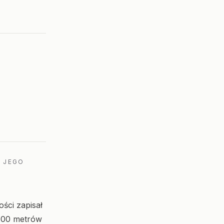
I JEGO
ści zapisał
 800 metrów