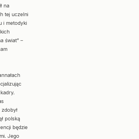
ł na
 tej uczelni
u i metodyki
skich
a świat” –
 sam
 annałach
jalizując
 kadry.
as
– zdobył
ął polską
encji będzie
mi. Jego