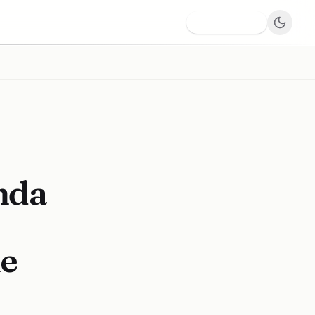
Dodaj firmę
nda
ie