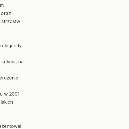
em
 oraz
istrzostw
o legendy.
 sukces na
erdzenie
hu w 2001
lskich
rezentował