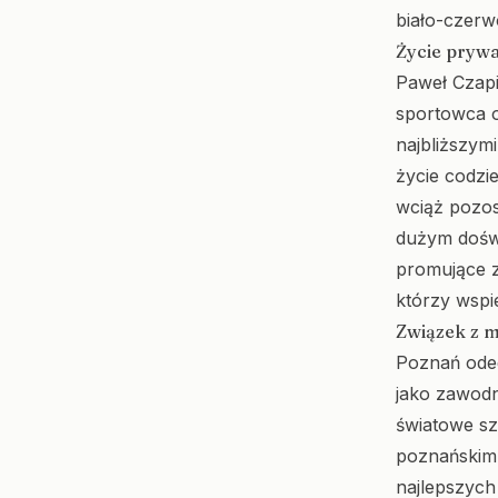
biało-czerw
Życie prywa
Paweł Czapi
sportowca od
najbliższym
życie codzie
wciąż pozos
dużym doświ
promujące z
którzy wspie
Związek z 
Poznań odeg
jako zawod
światowe sz
poznańskim 
najlepszych