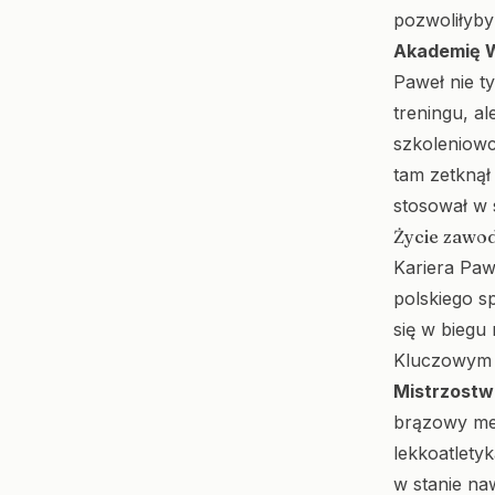
pozwoliłyby
Akademię 
Paweł nie ty
treningu, a
szkoleniowc
tam zetknął
stosował w s
Życie zawod
Kariera Paw
polskiego s
się w biegu 
Kluczowym m
Mistrzostw
brązowy med
lekkoatlety
w stanie na