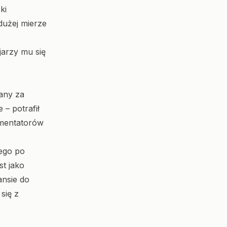
ki
dużej mierze
jarzy mu się
żany za
 – potrafił
omentatorów
iego po
t jako
ansie do
 się z