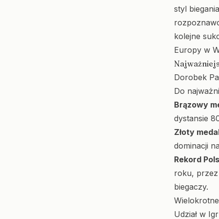
styl biegani
rozpoznawcz
kolejne suk
Europy w Wi
Najważniejsz
Dorobek Paw
Do najważni
Brązowy me
dystansie 8
Złoty meda
dominacji n
Rekord Pol
roku, przez
biegaczy.
Wielokrotne
Udział w Ig