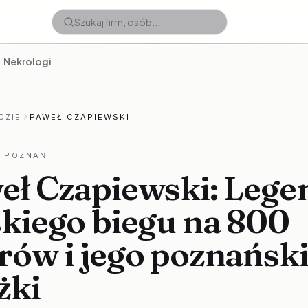
Nekrologi
DZIE
PAWEŁ CZAPIEWSKI
 POZNAŃ
eł Czapiewski: Lege
skiego biegu na 800
rów i jego poznańsk
żki