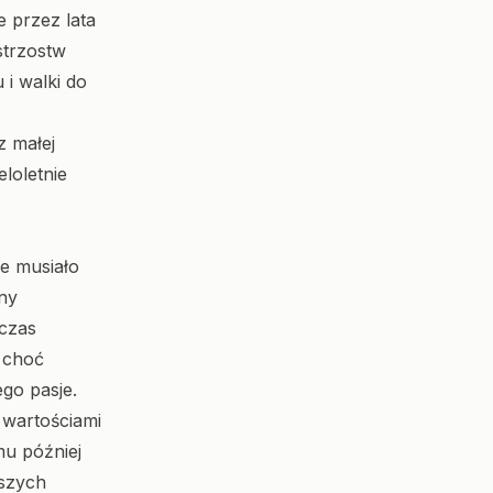
e przez lata
strzostw
 i walki do
z małej
eloletnie
ie musiało
nny
wczas
, choć
go pasje.
 wartościami
mu później
kszych