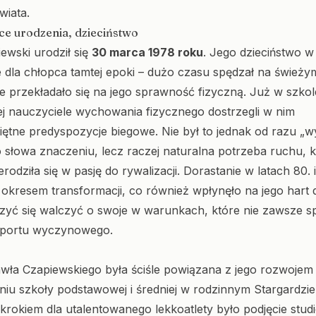
wiata.
sce urodzenia, dzieciństwo
ewski urodził się
30 marca 1978 roku
. Jego dzieciństwo w
 dla chłopca tamtej epoki – dużo czasu spędzał na świeży
ie przekładało się na jego sprawność fizyczną. Już w szkol
 nauczyciele wychowania fizycznego dostrzegli w nim
ętne predyspozycje biegowe. Nie był to jednak od razu „
 słowa znaczeniu, lecz raczej naturalna potrzeba ruchu, k
odziła się w pasję do rywalizacji. Dorastanie w latach 80. 
 okresem transformacji, co również wpłynęło na jego hart 
zyć się walczyć o swoje w warunkach, które nie zawsze sp
sportu wyczynowego.
wła Czapiewskiego była ściśle powiązana z jego rozwoje
iu szkoły podstawowej i średniej w rodzinnym Stargardzie
krokiem dla utalentowanego lekkoatlety było podjęcie stud