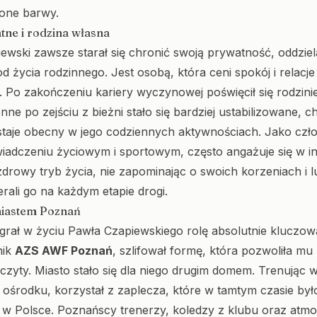
one barwy.
tne i rodzina własna
ewski zawsze starał się chronić swoją prywatność, oddziel
 życia rodzinnego. Jest osobą, która ceni spokój i relacje
i. Po zakończeniu kariery wyczynowej poświęcił się rodzini
nne po zejściu z bieżni stało się bardziej ustabilizowane, c
taje obecny w jego codziennych aktywnościach. Jako czł
adczeniu życiowym i sportowym, często angażuje się w in
drowy tryb życia, nie zapominając o swoich korzeniach i l
rali go na każdym etapie drogi.
miastem Poznań
rał w życiu Pawła Czapiewskiego rolę absolutnie kluczową.
nik
AZS AWF Poznań
, szlifował formę, która pozwoliła m
czyty. Miasto stało się dla niego drugim domem. Trenując 
ośrodku, korzystał z zaplecza, które w tamtym czasie był
 w Polsce. Poznańscy trenerzy, koledzy z klubu oraz atmo