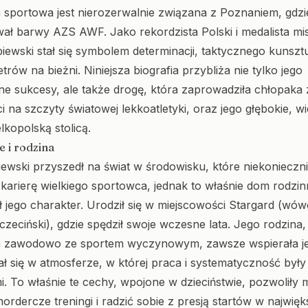
a sportowa jest nierozerwalnie związana z Poznaniem, gdzi
ał barwy AZS AWF. Jako rekordzista Polski i medalista mi
iewski stał się symbolem determinacji, taktycznego kunsztu
trów na bieżni. Niniejsza biografia przybliża nie tylko jego
ne sukcesy, ale także drogę, która zaprowadziła chłopaka 
 na szczyty światowej lekkoatletyki, oraz jego głębokie, wi
elkopolską stolicą.
 i rodzina
ewski przyszedł na świat w środowisku, które niekonieczn
karierę wielkiego sportowca, jednak to właśnie dom rodzi
ł jego charakter. Urodził się w miejscowości Stargard (wó
czeciński), gdzie spędził swoje wczesne lata. Jego rodzina
a zawodowo ze sportem wyczynowym, zawsze wspierała je
się w atmosferze, w której praca i systematyczność były
. To właśnie te cechy, wpojone w dzieciństwie, pozwoliły 
ordercze treningi i radzić sobie z presją startów w najwię