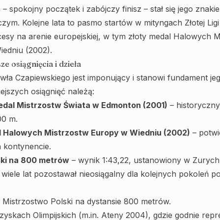
a – spokojny początek i zabójczy finisz – stał się jego znaki
ym. Kolejne lata to pasmo startów w mityngach Złotej Ligi
cesy na arenie europejskiej, w tym złoty medal Halowych M
edniu (2002).
e osiągnięcia i dzieła
ła Czapiewskiego jest imponujący i stanowi fundament jeg
ejszych osiągnięć należą:
dal Mistrzostw Świata w Edmonton (2001)
– historyczny
00 m.
l Halowych Mistrzostw Europy w Wiedniu (2002)
– potwi
a kontynencie.
ski na 800 metrów
– wynik 1:43,22, ustanowiony w Zuryc
 wiele lat pozostawał nieosiągalny dla kolejnych pokoleń po
 Mistrzostwo Polski na dystansie 800 metrów.
rzyskach Olimpijskich (m.in. Ateny 2004), gdzie godnie rep