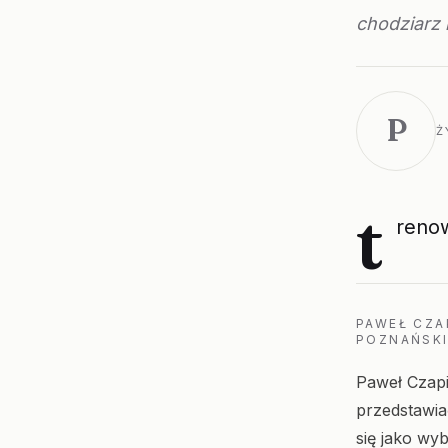
chodziarz 
P
Ż
t
reno
PAWEŁ CZA
POZNAŃSKI
Paweł Czapie
przedstawia
się jako wy