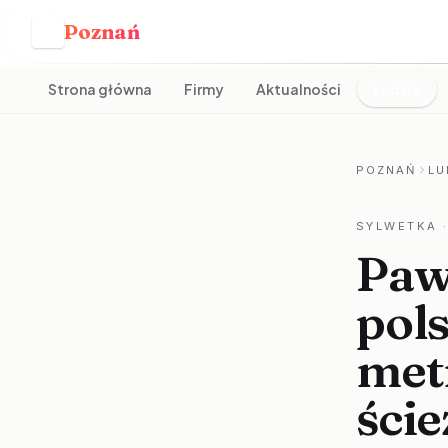
Poznań
P
Strona główna
Firmy
Aktualności
Ludzie
POZNAŃ
LU
SYLWETKA
·
Paw
pol
met
ście