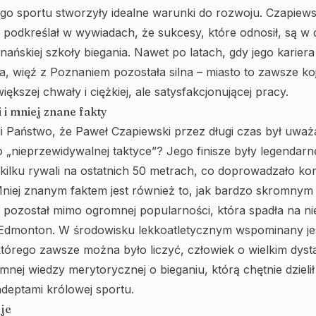
go sportu stworzyły idealne warunki do rozwoju. Czapiews
e podkreślał w wywiadach, że sukcesy, które odnosił, są w 
nańskiej szkoły biegania. Nawet po latach, gdy jego kariera
 więź z Poznaniem pozostała silna – miasto to zawsze ko
większej chwały i ciężkiej, ale satysfakcjonującej pracy.
 i mniej znane fakty
li Państwo, że Paweł Czapiewski przez długi czas był uwa
 „nieprzewidywalnej taktyce”? Jego finisze były legendarne
kilku rywali na ostatnich 50 metrach, co doprowadzało k
 Mniej znanym faktem jest również to, jak bardzo skromnym
 pozostał mimo ogromnej popularności, która spadła na n
Edmonton. W środowisku lekkoatletycznym wspominany jes
którego zawsze można było liczyć, człowiek o wielkim dyst
omnej wiedzy merytorycznej o bieganiu, którą chętnie dzielił
deptami królowej sportu.
je