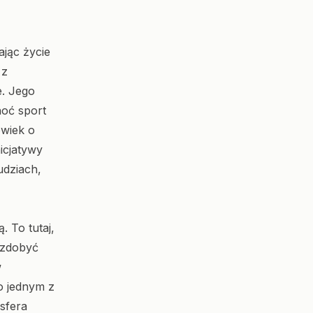
ając życie
 z
e. Jego
hoć sport
owiek o
icjatywy
udziach,
 To tutaj,
u zdobyć
w
o jednym z
sfera