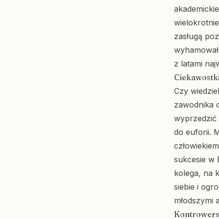
akademickie
wielokrotni
zasługą poz
wyhamowała,
z latami naj
Ciekawostki
Czy wiedzie
zawodnika o
wyprzedzić 
do euforii.
człowiekiem
sukcesie w 
kolega, na 
siebie i ogr
młodszymi a
Kontrowers