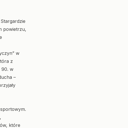
 Stargardzie
m powietrzu,
e
wyczyn” w
tóra z
i 90. w
ducha –
rzyjały
m sportowym.
,
iów, które