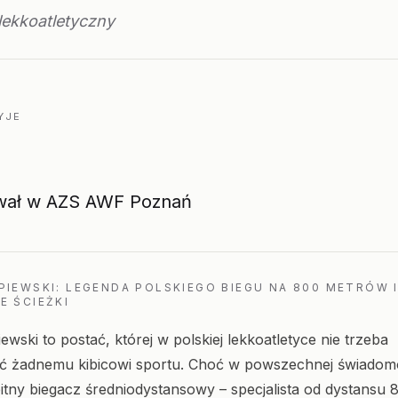
lekkoatletyczny
YJE
wał w AZS AWF Poznań
PIEWSKI: LEGENDA POLSKIEGO BIEGU NA 800 METRÓW 
E ŚCIEŻKI
wski to postać, której w polskiej lekkoatletyce nie trzeba
ć żadnemu kibicowi sportu. Choć w powszechnej świadomo
bitny biegacz średniodystansowy – specjalista od dystansu